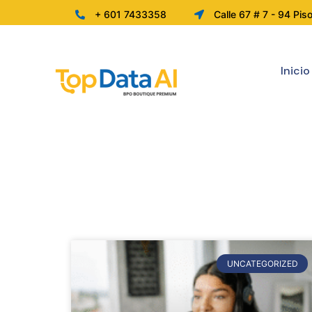
+ 601 7433358
Calle 67 # 7 - 94 Pis
Inicio
UNCATEGORIZED